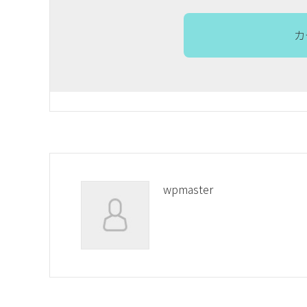
カ
wpmaster