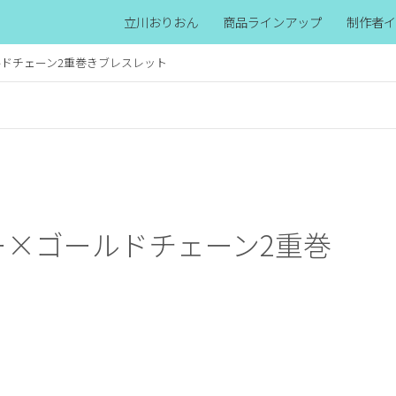
立川おりおん
商品ラインアップ
制作者イ
ドチェーン2重巻きブレスレット
ー×ゴールドチェーン2重巻